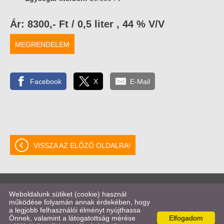
Ár: 8300,- Ft / 0,5 liter , 44 % V/V
MEGRENDELEM
Facebook
X
E-Mail
VISSZA AZ ELŐZŐ OLDALRA!
© 2026 - BERO COLOR Kft.
Weboldalunk sütiket (cookie) használ
működése folyamán annak érdekében, hogy
a legjobb felhasználói élményt nyújthassa
Oldal információk
l
Adatkezelési tájékoztató
l
Impresszum
Önnek, valamint a látogatottság mérése
Elfogadom