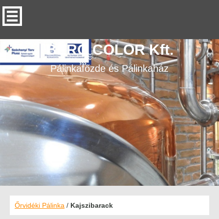
BERO COLOR Kft.
Pálinkafőzde és Pálinkaház
Őrvidéki Pálinka
/
Kajszibarack