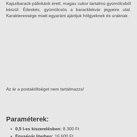
Kajszibarack-pálinkánk érett, magas cukor tartalmú gyümölcsből
készül. Édeskés, gyümölcsös a baracklekvár jegyeire utal.
Karakteressége miatt egyaránt ajánljuk hölgyeknek és uraknak.
Az ár a postaköltséget nem tartalmazza!
Paraméterek:
0,5 l-es kiszerelésben:
8.300 Ft
Egységár literben:
16.600 Ft