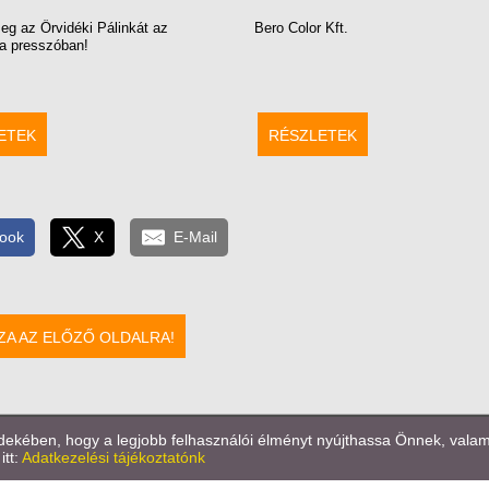
eg az Őrvidéki Pálinkát az
Bero Color Kft.
ta presszóban!
ETEK
RÉSZLETEK
ook
X
E-Mail
ZA AZ ELŐZŐ OLDALRA!
kében, hogy a legjobb felhasználói élményt nyújthassa Önnek, valamint
Oldal információk
l
Adatkezelési tájékoztató
l
Impresszum
itt:
Adatkezelési tájékoztatónk