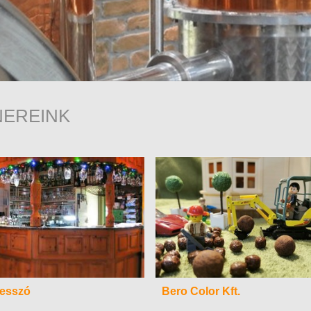
NEREINK
resszó
Bero Color Kft.