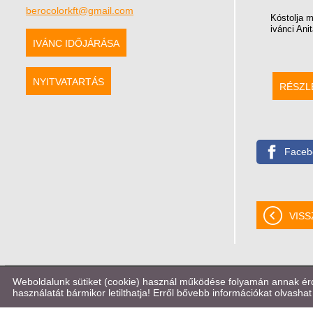
berocolorkft@gmail.com
Kóstolja m
ivánci Ani
IVÁNC IDŐJÁRÁSA
NYITVATARTÁS
RÉSZL
Faceb
VISS
Weboldalunk sütiket (cookie) használ működése folyamán annak érde
© 2026 - BERO COLOR Kft.
használatát bármikor letilthatja! Erről bővebb információkat olvashat 
KERESÉS AZ OLDAL TARTALMÁBAN