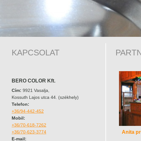
KAPCSOLAT
PART
BERO COLOR Kft.
Cím:
9921 Vasalja,
Kossuth Lajos utca 44. (székhely)
Telefon:
+36/94-442-452
Mobil:
+36/70-618-7262
Anita p
+36/70-623-3774
E-mail: