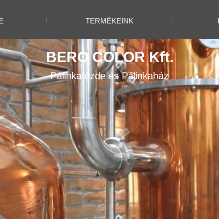
E
TERMÉKEINK
BERO COLOR Kft.
Pálinkafőzde és Pálinkaház