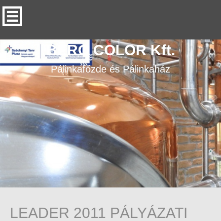
BERO COLOR Kft.
Pálinkafőzde és Pálinkaház
LEADER 2011 PÁLYÁZATI